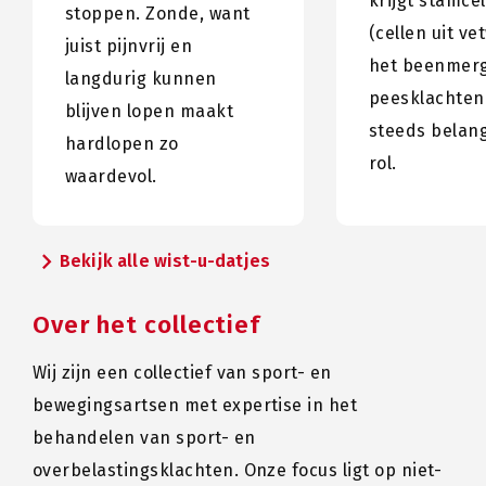
krijgt stamce
stoppen. Zonde, want
(cellen uit ve
juist pijnvrij en
het beenmerg
langdurig kunnen
peesklachten
blijven lopen maakt
steeds belang
hardlopen zo
rol.
waardevol.
chevron_right
Bekijk alle wist-u-datjes
Over het collectief
Wij zijn een collectief van sport- en
bewegingsartsen met expertise in het
behandelen van sport- en
overbelastingsklachten. Onze focus ligt op niet-