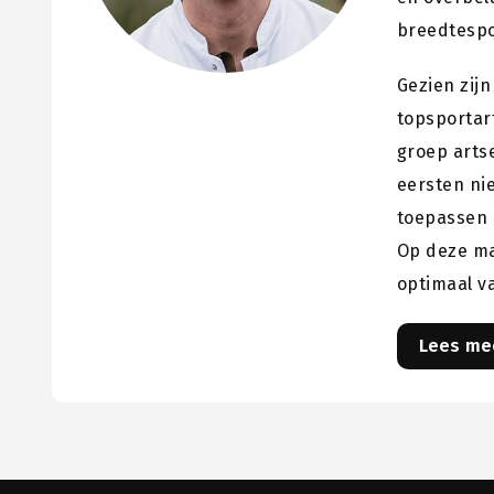
breedtespo
Gezien zijn
topsportar
groep artse
eersten ni
toepassen 
Op deze ma
optimaal v
Lees me