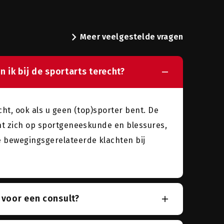
n
chevron_right
Meer veelgestelde vragen
n ik bij de sportarts terecht?
echt, ook als u geen (top)sporter bent. De
cht zich op sportgeneeskunde en blessures,
 bewegingsgerelateerde klachten bij
 voor een consult?