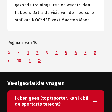
gezonde trainingsuren en wedstrijden
hebben. Dat is de visie van de medische
staf van NOC*NSF, zegt Maarten Moen.
Pagina 3 van 16
1
2
3
4
5
6
7
8
9
10
Veelgestelde vragen
Ik ben geen (top)sporter, kan ik bij
de sportarts terecht?