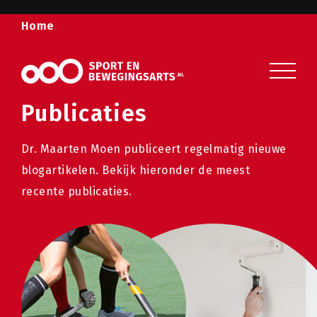
Home
Sport en beweging
Veelgestelde vragen
Publicaties
Over ons
Dr. Maarten Moen publiceert regelmatig nieuwe
Contact
blogartikelen. Bekijk hieronder de meest
recente publicaties.