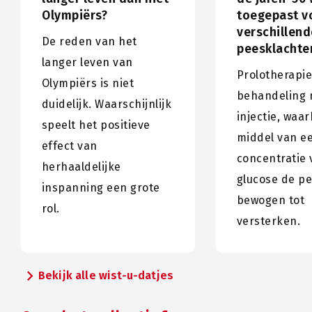
Olympiërs?
toegepast v
verschillend
De reden van het
peesklachte
langer leven van
Prolotherapie
Olympiërs is niet
behandeling 
duidelijk. Waarschijnlijk
injectie, waar
speelt het positieve
middel van e
effect van
concentratie 
herhaaldelijke
glucose de p
inspanning een grote
bewogen tot
rol.
versterken.
chevron_right
Bekijk alle wist-u-datjes