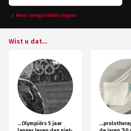
chevron_right
Meer veelgestelde vragen
Wist u dat…
…Olympiërs 5 jaar
…prolothera
langer leven dan niet-
de jaren ’50