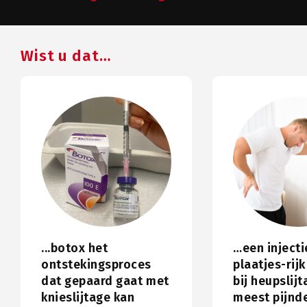
Wist u dat…
...botox het
…een injecti
ontstekingsproces
plaatjes-rij
dat gepaard gaat met
bij heupslij
knieslijtage kan
meest pijn