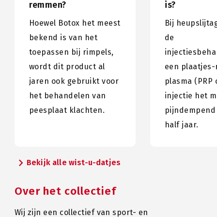
remmen?
is?
Hoewel Botox het meest
Bij heupslijta
bekend is van het
de
toepassen bij rimpels,
injectiesbeh
wordt dit product al
een plaatjes-r
jaren ook gebruikt voor
plasma (PRP 
het behandelen van
injectie het 
peesplaat klachten.
pijndempend
half jaar.
chevron_right
Bekijk alle wist-u-datjes
Over het collectief
Wij zijn een collectief van sport- en