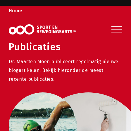
Home
Sport en beweging
Veelgestelde vragen
Publicaties
Over ons
Dr. Maarten Moen publiceert regelmatig nieuwe
Contact
blogartikelen. Bekijk hieronder de meest
recente publicaties.