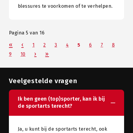
blessures te voorkomen of te verhelpen.
Pagina 5 van 16
1
2
3
4
5
6
7
8
9
10
Veelgestelde vragen
Ik ben geen (top)sporter, kan ik bij
de sportarts terecht?
Ja, u kunt bij de sportarts terecht, ook