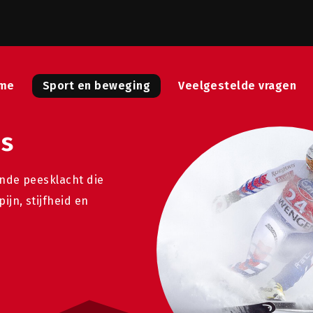
me
Sport en beweging
Veelgestelde vragen
es
ende peesklacht die
ijn, stijfheid en