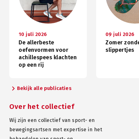
10 juli 2026
09 juli 2026
De allerbeste
Zomer zond
oefenvormen voor
slippertjes
achillespees klachten
op een rij
chevron_right
Bekijk alle publicaties
Over het collectief
Wij zijn een collectief van sport- en
bewegingsartsen met expertise in het
behandelen van sport- en