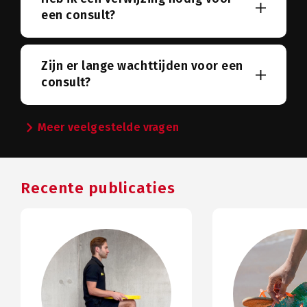
een consult?
Zijn er lange wachttijden voor een
consult?
chevron_right
Meer veelgestelde vragen
Recente publicaties