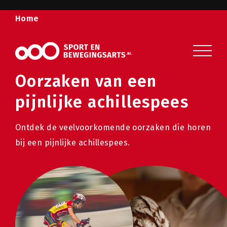
Home
Sport en beweging
Sport- en bewegingsklachten
Oorzaken van een
Publicaties
pijnlijke achillespees
Wist u dat?
Ontdek de veelvoorkomende oorzaken die horen
Veelgestelde vragen
bij een pijnlijke achillespees.
Over ons
Contact