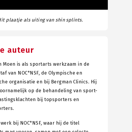
 plaatje als uiting van shin splints.
e auteur
n Moen is als sportarts werkzaam in de
taf van NOC*NSF, de Olympische en
he organisatie en bij Bergman Clinics. Hij
 voornamelijk op de behandeling van sport-
astingsklachten bij topsporters en
rters.
 werk bij NOC*NSF, waar hij de titel
ts mag voeren, samen met een selecte