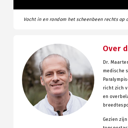
Vocht in en rondom het scheenbeen rechts op dit
Over d
Dr. Maarte
medische s
Paralympisc
richt zich
en overbel
breedtespo
Gezien zijn
topsportar