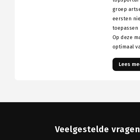
groep artse
eersten ni
toepassen 
Op deze ma
optimaal v
Lees me
Veelgestelde vrage