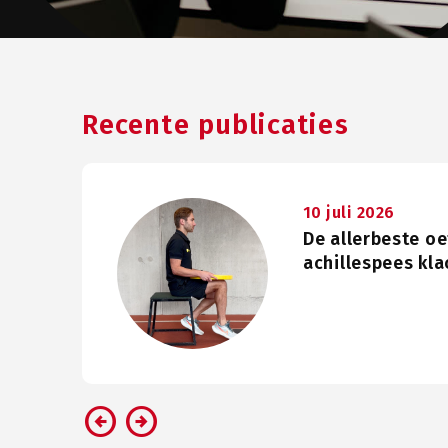
Recente publicaties
10 juli 2026
De allerbeste o
achillespees kla
arrow_circle_left
arrow_circle_right