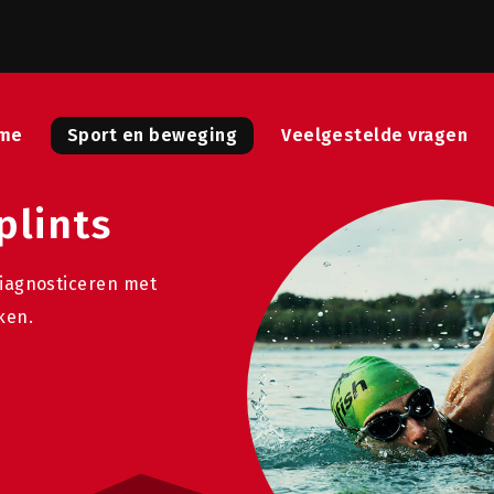
me
Sport en beweging
Veelgestelde vragen
plints
diagnosticeren met
ken.