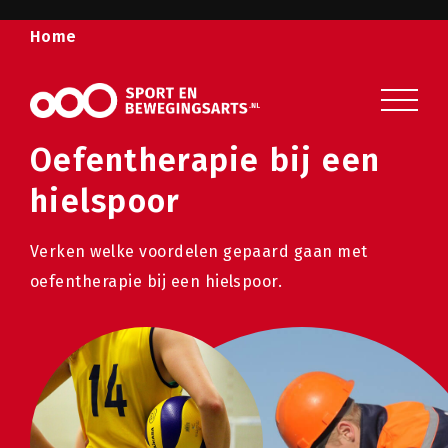
Home
Sport en beweging
Sport- en bewegingsklachten
Oefentherapie bij een
Publicaties
hielspoor
Wist u dat?
Verken welke voordelen gepaard gaan met
Veelgestelde vragen
oefentherapie bij een hielspoor.
Over ons
Contact