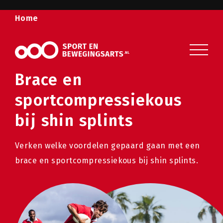
Home
Sport en beweging
Sport- en bewegingsklachten
Brace en
Publicaties
sportcompressiekous
Wist u dat?
bij shin splints
Veelgestelde vragen
Verken welke voordelen gepaard gaan met een
Over ons
brace en sportcompressiekous bij shin splints.
Contact